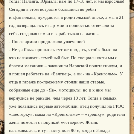
тогда! Паланга, Юрмала; нам по 17-18 лет, и мы взрослые!
Сегодня в этом возрасте большинство ребят
инфантильны, нуждаются в родительской опеке, а мы в 21
год возвращались из ар-мии и полностью отвечали за
себя, создавая семьи и зарабатывая на жизнь.
- После армии продолжили увлечение?
- Нет, «Явы» пришлось тут же продать, чтобы было на
что налаживать семейный быт. По специальности мы с
братом механики – закончили Нарвский политехникум, и
я пошел работать на «Балтиец», а он - на «Кренгольм». У
отца в гараже по-прежнему стояли наши старые,
собранные еще до «Яв», мотоциклы, но и к ним мы
вернулись не раньше, чем через 10 лет. Тогда в семьях
уже появились первые автомобили: отец получил на ГРЭС
«шестерку», мама на «Кренгольме» – «трешку», родители
жены помогли с покупкой «четверки». Жизнь
налаживалась, и тут наступили 90-е, когда с Запада