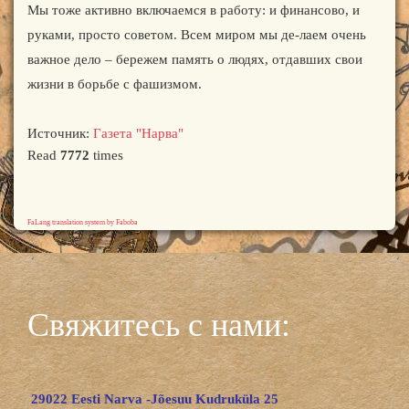
Мы тоже активно включаемся в работу: и финансово, и
руками, просто советом. Всем миром мы де-лаем очень
важное дело – бережем память о людях, отдавших свои
жизни в борьбе с фашизмом.
Источник:
Газета "Нарва"
Read
7772
times
FaLang translation system by Faboba
Свяжитесь с нами:
29022 Eesti Narva -Jõesuu Kudruküla 25