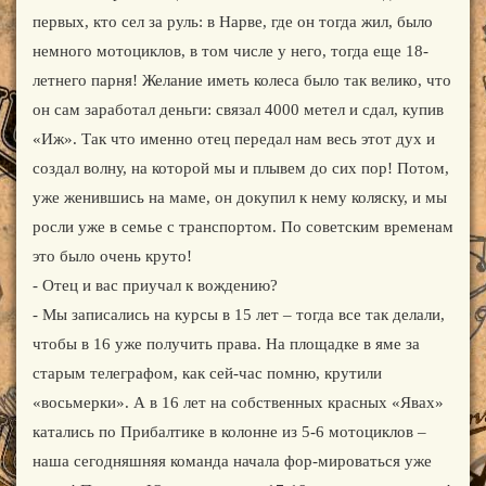
первых, кто сел за руль: в Нарве, где он тогда жил, было
немного мотоциклов, в том числе у него, тогда еще 18-
летнего парня! Желание иметь колеса было так велико, что
он сам заработал деньги: связал 4000 метел и сдал, купив
«Иж». Так что именно отец передал нам весь этот дух и
создал волну, на которой мы и плывем до сих пор! Потом,
уже женившись на маме, он докупил к нему коляску, и мы
росли уже в семье с транспортом. По советским временам
это было очень круто!
- Отец и вас приучал к вождению?
- Мы записались на курсы в 15 лет – тогда все так делали,
чтобы в 16 уже получить права. На площадке в яме за
старым телеграфом, как сей-час помню, крутили
«восьмерки». А в 16 лет на собственных красных «Явах»
катались по Прибалтике в колонне из 5-6 мотоциклов –
наша сегодняшняя команда начала фор-мироваться уже