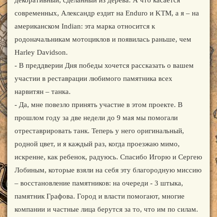
декоративный, сделанный из дерева. А что касается
современных, Александр ездит на Enduro и KTM, а я – на
американском Indian: эта марка относится к
родоначальникам мотоциклов и появилась раньше, чем
Harley Davidson.
- В преддверии Дня победы хочется рассказать о вашем
участии в реставрации любимого памятника всех
нарвитян – танка.
- Да, мне повезло принять участие в этом проекте. В
прошлом году за две недели до 9 мая мы помогали
отреставрировать танк. Теперь у него оригинальный,
родной цвет, и я каждый раз, когда проезжаю мимо,
искренне, как ребенок, радуюсь. Спасибо Игорю и Сергею
Лобиным, которые взяли на себя эту благородную миссию
– восстановление памятников: на очереди - 3 штыка,
памятник Графова. Город и власти помогают, многие
компании и частные лица берутся за то, что им по силам.