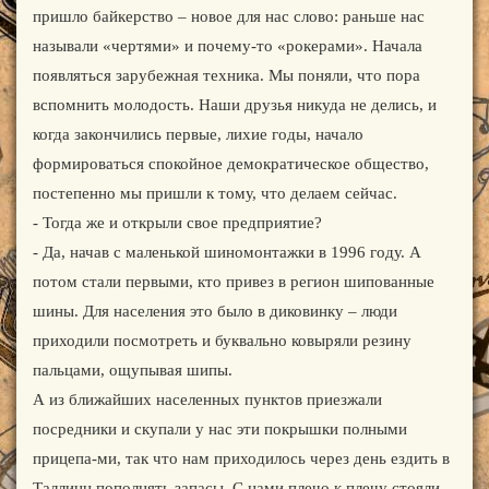
пришло байкерство – новое для нас слово: раньше нас
называли «чертями» и почему-то «рокерами». Начала
появляться зарубежная техника. Мы поняли, что пора
вспомнить молодость. Наши друзья никуда не делись, и
когда закончились первые, лихие годы, начало
формироваться спокойное демократическое общество,
постепенно мы пришли к тому, что делаем сейчас.
- Тогда же и открыли свое предприятие?
- Да, начав с маленькой шиномонтажки в 1996 году. А
потом стали первыми, кто привез в регион шипованные
шины. Для населения это было в диковинку – люди
приходили посмотреть и буквально ковыряли резину
пальцами, ощупывая шипы.
А из ближайших населенных пунктов приезжали
посредники и скупали у нас эти покрышки полными
прицепа-ми, так что нам приходилось через день ездить в
Таллинн пополнять запасы. С нами плечо к плечу стояли