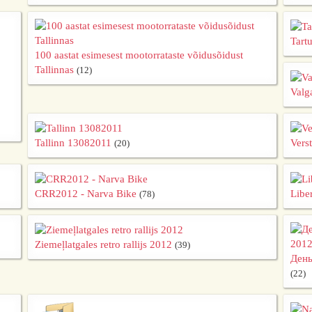
Tart
100 aastat esimesest mootorrataste võidusõidust
Tallinnas
(12)
Valg
Tallinn 13082011
Vers
(20)
CRR2012 - Narva Bike
Liber
(78)
Ziemeļlatgales retro rallijs 2012
(39)
День
(22)