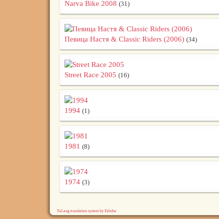
Narva Bike 2008
(31)
Певица Настя & Classic Riders (2006)
(34)
Street Race 2005
(16)
1994
(1)
1981
(8)
1974
(3)
FaLang translation system by Faboba