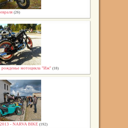
евраля
(26)
 рожденье мотоцикла "Иж"
(18)
2013 - NARVA BIKE
(192)