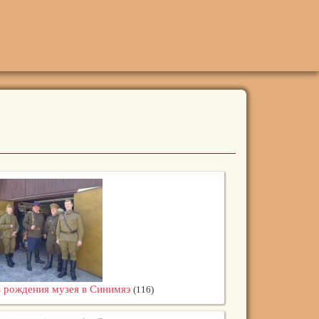
 рождения музея в Синимяэ
(116)