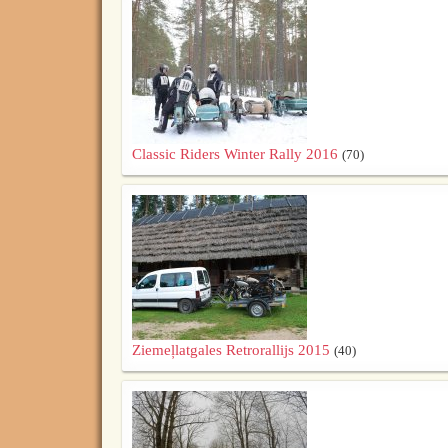
Classic Riders Winter Rally 2016
(70)
Ziemeļlatgales Retrorallijs 2015
(40)