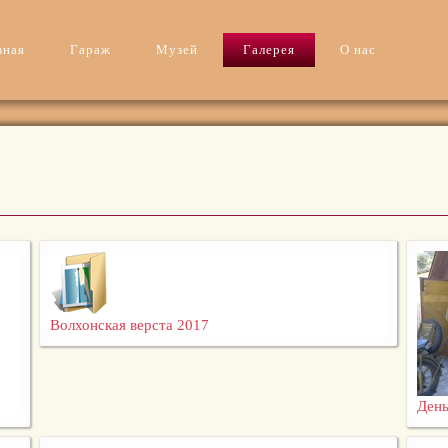
вная
Гараж
Музей
Галерея
О нас
Волхонская верста 2017
День