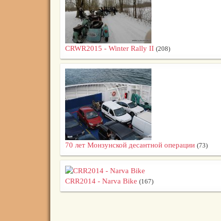
CRWR2015 - Winter Rally II
(208)
70 лет Монзунской десантной операции
(73)
CRR2014 - Narva Bike
(167)