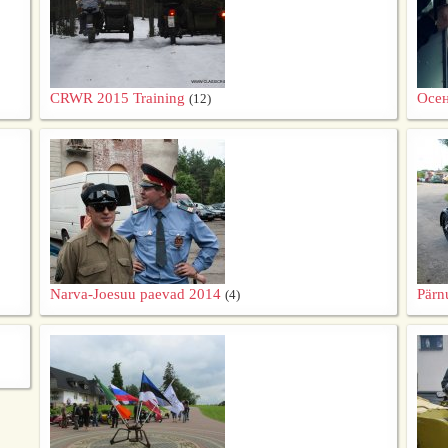
CRWR 2015 Training
Осен
(12)
Narva-Joesuu paevad 2014
Pärn
(4)