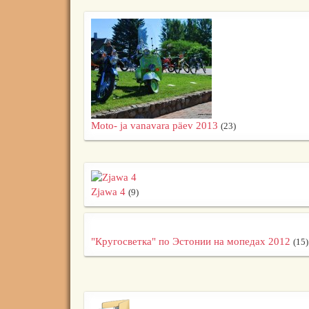
Moto- ja vanavara päev 2013
(23)
Zjawa 4
(9)
"Кругосветка" по Эстонии на мопедах 2012
(15)