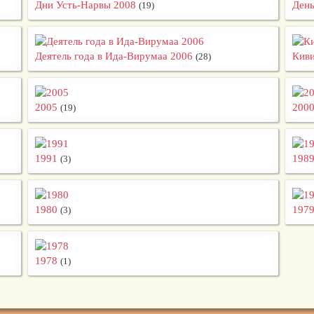
Дни Усть-Нарвы 2008
День
(19)
Деятель года в Ида-Вирумаа 2006
Киви
(28)
2005
200
(19)
1991
198
(3)
1980
197
(3)
1978
(1)