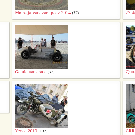
Moto- ja Vanavara päev 2014
23 Ф
(32)
Gentlemans race
День
(32)
Versta 2013
CRR
(102)