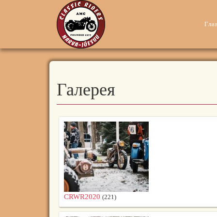
Гла
Галерея
CRWR2020
(221)