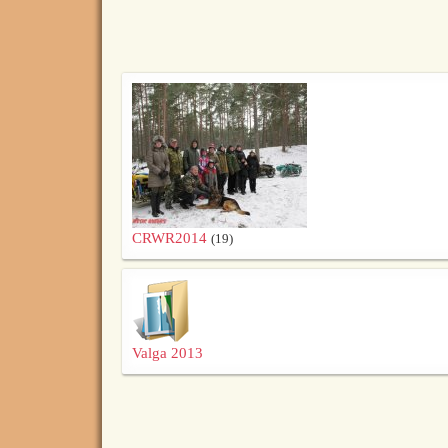
CRWR2014
(19)
Valga 2013