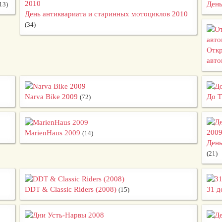
День
13)
День антиквариата и старинных мотоциклов 2010
(34)
Откр
авто
Narva Bike 2009
До Т
(72)
MarienHaus 2009
(14)
День
(21)
DDT & Classic Riders (2008)
31 д
(15)