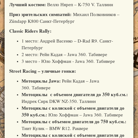
Лучший костюм:
Велло Няреп – K-750 V. Таллинн
Приз зрительских симпатий:
Михаил Полковников –
Zündapp K800 Санкт-Петербург
Classic Riders Rally:
1 место: Андрей Васенко – D-Rad R9. Санкт-
Петербург
2 место: Рейн Кадая – Jawa 360.
Табивере
3 место - Юло Хоффман - Jawa 360.
Табивере
Street Racing – уличные гонки:
Мотоциклы Jawa:
Рейн Кадая – Jawa
360.
Табивере
Мотоциклы с объемом двигателя до 350 куб.см.:
Индрек Сирк DKW NZ-350. Таллинн
Мотоциклы с коляской с объемом двигателя до
350 куб.см.:
Юло Хоффман – Jawa 360.
Табивере
Мотоциклы с объемом двигателя до 750 куб.см.:
Тиит Кулик – BMW R12. Раквере
Мотоциклы с коляской с объемом двигателя до