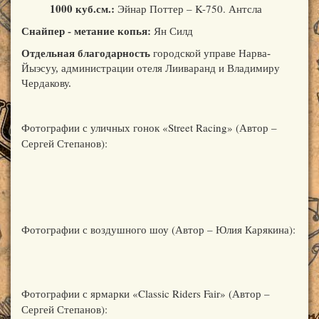
1000 куб.см.:
Эйнар Поттер – K-750. Антсла
Снайпер - метание копья:
Ян Силд
Отдельная благодарность
городской управе Нарва-
Йыэсуу, администрации отеля Лииваранд и Владимиру
Чердакову.
Фотографии с уличных гонок «Street Racing» (Автор –
Сергей Степанов):
© Free
Joomla! 3 Modules
- by
VinaGecko.com
Фотографии с воздушного шоу (Автор – Юлия Карякина):
© Free
Joomla! 3 Modules
- by
VinaGecko.com
Фотографии с ярмарки «Classic Riders Fair» (Автор –
Сергей Степанов):