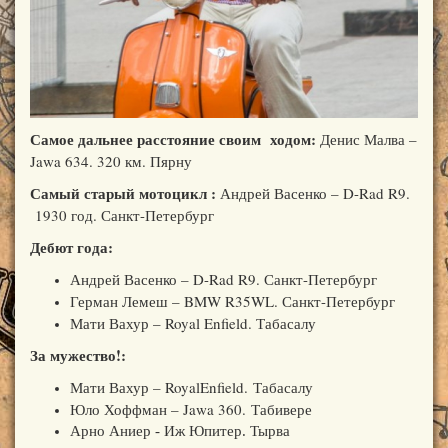
© Free
Joomla! 3 Modules
- by
VinaGecko.com
Самое дальнее расстояние своим ходом:
Денис Малва –
Jawa 634. 320 км. Пярну
Самый старый мотоцикл :
Андрей Васенко – D-Rad R9.
1930 год. Санкт-Петербург
Дебют года:
Андрей Васенко – D-Rad R9. Санкт-Петербург
Герман Лемеш – BMW R35WL. Санкт-Петербург
Мати Вахур – Royal Enfield. Табасалу
За мужество!:
Мати Вахур – RoyalEnfield.
Табасалу
Юло Хоффман – Jawa 360.
Табивере
Арно Аниер - Иж Юпитер. Тырва