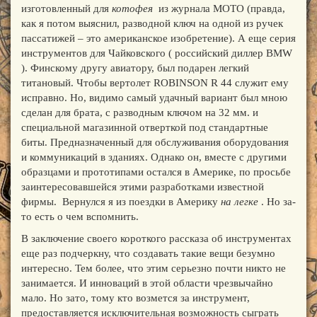
изготовленный для
котофея
из журнала МОТО (правда,
как я потом выяснил, разводной ключ на одной из ручек
пассатижей – это американское изобретение). А еще серия
инструментов для Чайковского ( российский диллер BMW
). Финскому другу авиатору, был подарен легкий
титановый. Чтобы вертолет ROBINSON R 44 служит ему
исправно. Но, видимо самый удачный вариант был мною
сделан для брата, с разводным ключом на 32 мм. и
специальной магазинной отверткой под стандартные
биты. Предназначенный для обслуживания оборудования
и коммуникаций в зданиях. Однако он, вместе с другими
образцами и прототипами остался в Америке, по просьбе
заинтересовавшейся этими разработками известной
фирмы. Вернулся я из поездки в Америку
на легке
. Но за-
то есть о чем вспомнить.
В заключение своего короткого рассказа об инструментах
еще раз подчеркну, что создавать такие вещи безумно
интересно. Тем более, что этим серьезно почти никто не
занимается. И инноваций в этой области чрезвычайно
мало. Но зато, тому кто возмется за инструмент,
предоставляется исключительная возможность сыграть