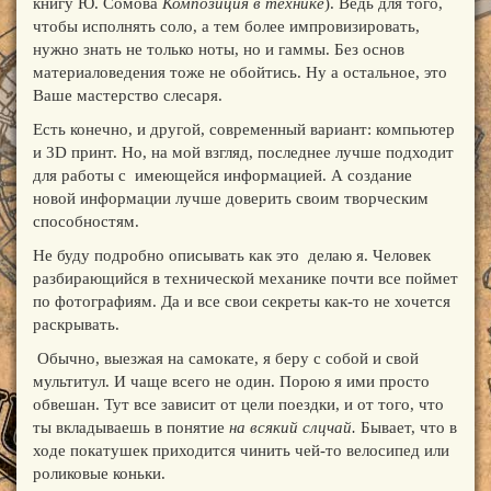
книгу Ю. Сомова
Композиция в технике
). Ведь для того,
чтобы исполнять соло, а тем более импровизировать,
нужно знать не только ноты, но и гаммы. Без основ
материаловедения тоже не обойтись. Ну а остальное, это
Ваше мастерство слесаря.
Есть конечно, и другой, современный вариант: компьютер
и 3D принт. Но, на мой взгляд, последнее лучше подходит
для работы с имеющейся информацией. А создание
новой информации лучше доверить своим творческим
способностям.
Не буду подробно описывать как это делаю я. Человек
разбирающийся в технической механике почти все поймет
по фотографиям. Да и все свои секреты как-то не хочется
раскрывать.
Обычно, выезжая на самокате, я беру с собой и свой
мультитул. И чаще всего не один. Порою я ими просто
обвешан. Тут все зависит от цели поездки, и от того, что
ты вкладываешь в понятие
на всякий слцчай
.
Бывает, что в
ходе покатушек приходится чинить чей-то велосипед или
роликовые коньки.