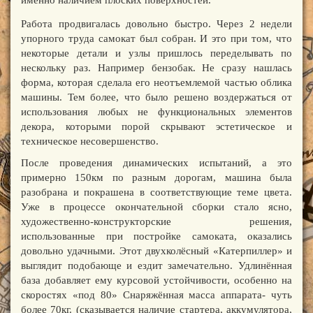
именно наличием плоских поверхностей.
Работа продвигалась довольно быстро. Через 2 недели
упорного труда самокат был собран. И это при том, что
некоторые детали и узлы пришлось переделывать по
нескольку раз. Например бензобак. Не сразу нашлась
форма, которая сделала его неотъемлемой частью облика
машины. Тем более, что было решено воздержаться от
использования любых не функциональных элементов
декора, которыми порой скрывают эстетическое и
техническое несовершенство.
После проведения динамических испытаний, а это
примерно 150км по разным дорогам, машина была
разобрана и покрашена в соответствующие теме цвета.
Уже в процессе окончательной сборки стало ясно,
художественно-конструкторские решения,
использованные при постройке самоката, оказались
довольно удачными. Этот двухколёсный «Катерпиллер» и
выглядит подобающе и ездит замечательно. Удлинённая
база добавляет ему курсовой устойчивости, особенно на
скоростях «под 80» Снаряжённая масса аппарата- чуть
более 70кг. (сказывается наличие стартера, аккумулятора,