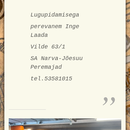
Lugupidamisega
perevanem Inge
Laada
Vilde 63/1
SA Narva-Jõesuu
Peremajad
tel.53581015