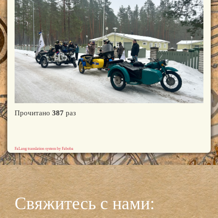
Прочитано
387
раз
FaLang translation system by Faboba
Свяжитесь с нами: