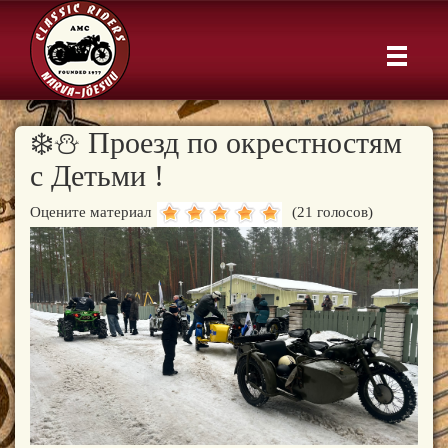
❄️⛄️ Проезд по окрестностям
с Детьми !
Оцените материал
(21 голосов)