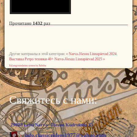
Прочитано
1432
раз
Другие материалы в этой категории:
« Narva-Jõesuu Linnapäevad 2024.
Выставка Ретро техники 40+
Narva-Jõesuu Linnapäevad 2025 »
FaLang translation system by Faboba
Свяжитесь с нами:
29022 Eesti Narva -Jõesuu Kudruküla 25
:
info.classicriders1977@yahoo.com