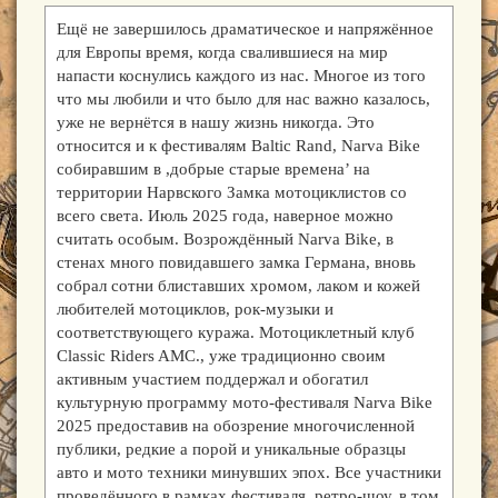
Ещё не завершилось драматическое и напряжённое
для Европы время, когда свалившиеся на мир
напасти коснулись каждого из нас. Многое из того
что мы любили и что было для нас важно казалось,
уже не вернётся в нашу жизнь никогда. Это
относится и к фестивалям Baltic Rand, Narva Bike
собиравшим в ,добрые старые времена’ на
территории Нарвского Замка мотоциклистов со
всего света. Июль 2025 года, наверное можно
считать особым. Возрождённый Narva Bike, в
стенах много повидавшего замка Германа, вновь
собрал сотни блиставших хромом, лаком и кожей
любителей мотоциклов, рок-музыки и
соответствующего куража. Мотоциклетный клуб
Classic Riders AMC., уже традиционно своим
активным участием поддержал и обогатил
культурную программу мото-фестиваля Narva Bike
2025 предоставив на обозрение многочисленной
публики, редкие а порой и уникальные образцы
авто и мото техники минувших эпох. Все участники
проведённого в рамках фестиваля, ретро-шоу, в том