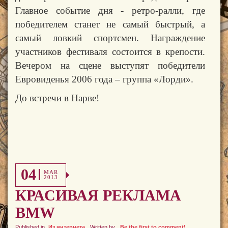
Главное событие дня - ретро-ралли, где
победителем станет не самый быстрый, а
самый ловкий спортсмен. Награждение
участников фестиваля состоится в крепости.
Вечером на сцене выступят победители
Евровиденья 2006
года – группа «Лорди».
До встречи в Нарве!
04
MAR
2013
КРАСИВАЯ РЕКЛАМА
BMW
Published in
Из интернета
Written by
Be the first to comment!