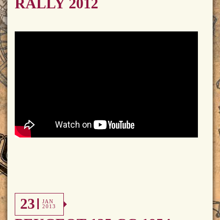
RALLY 2012
23
JAN
2013