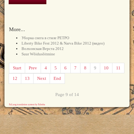
More...
Уборка снега в стиле РЕТРО
Liberty Bike Fest 2012 & Narva Bike 2012 (видео)
Волхонская Верста 2012
Suur Wõidusõitmine
Start
Prev
4
5
6
7
8
9
10
11
12
13
Next
End
Page 9 of 14
FaLang translation system by Faboba